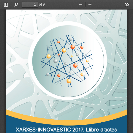
of 9
Toggle
Find
Zoom
Zoom
Too
Sidebar
Out
In
XARXES-INNOVAESTIC 2017. Llibre d’actes