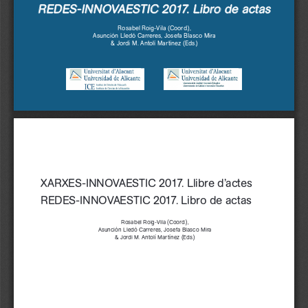
REDES-INNOVAESTIC 2017. Libro de actas
Rosabel Roig-Vila (Coord.),  
Asunción Lledó Carreres, Josefa Blasco Mira  
& Jordi M. Antolí Martínez (Eds.)
XARXES-INNOVAESTIC 2017. Llibre d’actes
REDES-INNOVAESTIC 2017. Libro de actas
Rosabel Roig-Vila (Coord.),  
Asunción Lledó Carreres, Josefa Blasco Mira  
& Jordi M. Antolí Martínez (Eds.)