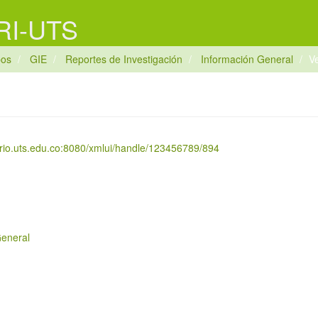
 RI-UTS
pos
GIE
Reportes de Investigación
Información General
V
torio.uts.edu.co:8080/xmlui/handle/123456789/894
General