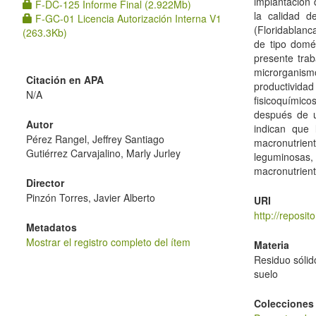
implantación 
F-DC-125 Informe Final (2.922Mb)
la calidad d
F-GC-01 Licencia Autorización Interna V1
(Floridablanc
(263.3Kb)
de tipo domés
presente trab
microrganism
Citación en APA
productivida
N/A
fisicoquímico
después de un
Autor
indican que 
Pérez Rangel, Jeffrey Santiago
macronutrient
Gutiérrez Carvajalino, Marly Jurley
leguminosas,
macronutrient
Director
Pinzón Torres, Javier Alberto
URI
http://reposi
Metadatos
Mostrar el registro completo del ítem
Materia
Residuo sólido
suelo
Colecciones