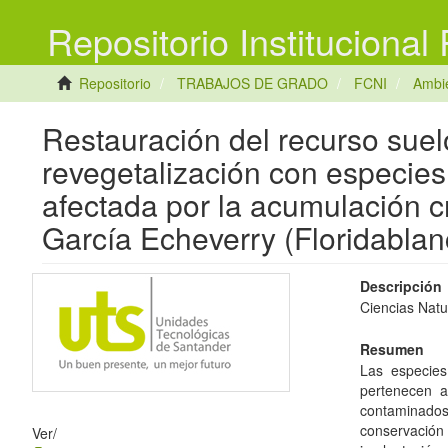
Repositorio Institucional
Repositorio
TRABAJOS DE GRADO
FCNI
Ambie
Restauración del recurso sue
revegetalización con especies 
afectada por la acumulación cr
García Echeverry (Floridablan
Descripción
Ciencias Natu
Resumen
Las especies
pertenecen a
contaminado
conservación
Ver/