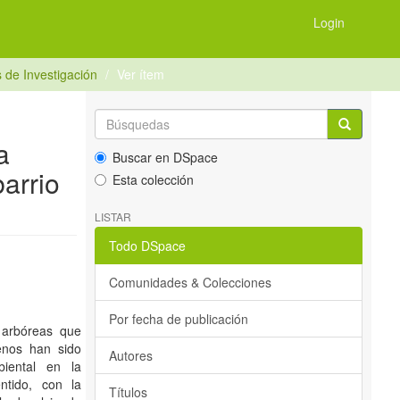
Login
 de Investigación
Ver ítem
a
Buscar en DSpace
barrio
Esta colección
LISTAR
Todo DSpace
Comunidades & Colecciones
Por fecha de publicación
 arbóreas que
renos han sido
Autores
iental en la
ntido, con la
Títulos