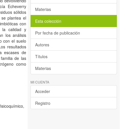
lo devolviendo
cía Echeverry
Materias
esiduos sólidos
 se plantea el
Esta colección
imbióticas con
 la calidad y
Por fecha de publicación
n los análisis
o con el suelo
Autores
Los resultados
na escases de
Títulos
familia de las
itrógeno como
Materias
MI CUENTA
Acceder
Registro
fisicoquímico,