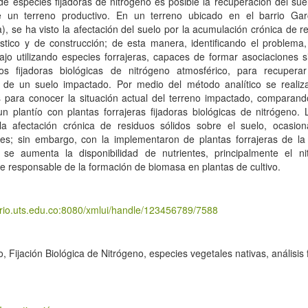
de especies fijadoras de nitrógeno es posible la recuperación del sue
e un terreno productivo. En un terreno ubicado en el barrio Gar
a), se ha visto la afectación del suelo por la acumulación crónica de r
tico y de construcción; de esta manera, identificando el problema,
ajo utilizando especies forrajeras, capaces de formar asociaciones s
os fijadoras biológicas de nitrógeno atmosférico, para recuperar
d de un suelo impactado. Por medio del método analítico se realiza
s para conocer la situación actual del terreno impactado, comparand
 plantío con plantas forrajeras fijadoras biológicas de nitrógeno. 
la afectación crónica de residuos sólidos sobre el suelo, ocasio
es; sin embargo, con la implementaron de plantas forrajeras de la 
 se aumenta la disponibilidad de nutrientes, principalmente el n
e responsable de la formación de biomasa en plantas de cultivo.
torio.uts.edu.co:8080/xmlui/handle/123456789/7588
, Fijación Biológica de Nitrógeno, especies vegetales nativas, análisis 