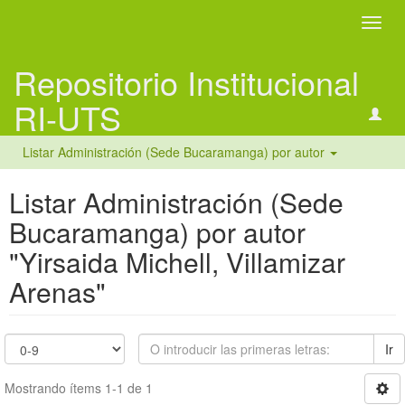
Camb
naveg
Repositorio Institucional
RI-UTS
Listar Administración (Sede Bucaramanga) por autor
Listar Administración (Sede
Bucaramanga) por autor
"Yirsaida Michell, Villamizar
Arenas"
Ir
Mostrando ítems 1-1 de 1