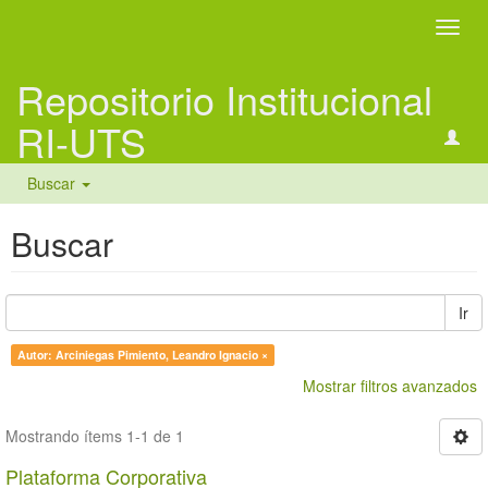
Camb
naveg
Repositorio Institucional
RI-UTS
Buscar
Buscar
Ir
Autor: Arciniegas Pimiento, Leandro Ignacio ×
Mostrar filtros avanzados
Mostrando ítems 1-1 de 1
Plataforma Corporativa