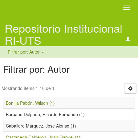
Camb
naveg
Repositorio Institucional
RI-UTS
Filtrar por: Autor
Filtrar por: Autor
Mostrando ítems 1-10 de 1
Bonilla Pabón, Wilson (1)
Burbano Delgado, Ricardo Fernando (1)
Caballero Márquez, Jose Alonso (1)
Castañeda Calderón, Juan Gabriel (1)