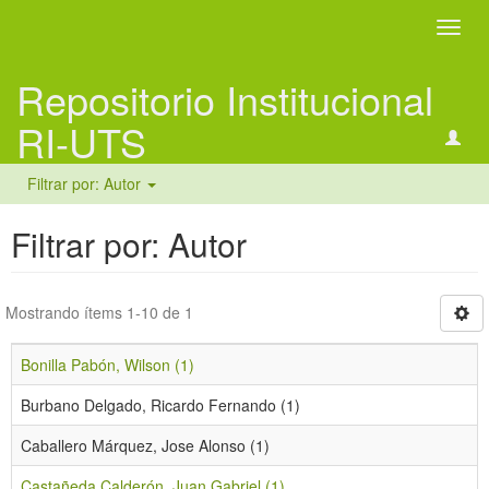
Camb
naveg
Repositorio Institucional
RI-UTS
Filtrar por: Autor
Filtrar por: Autor
Mostrando ítems 1-10 de 1
Bonilla Pabón, Wilson (1)
Burbano Delgado, Ricardo Fernando (1)
Caballero Márquez, Jose Alonso (1)
Castañeda Calderón, Juan Gabriel (1)