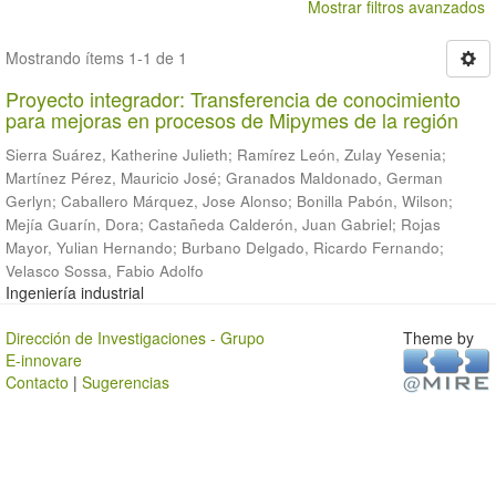
Mostrar filtros avanzados
Mostrando ítems 1-1 de 1
Proyecto integrador: Transferencia de conocimiento
para mejoras en procesos de Mipymes de la región
Sierra Suárez, Katherine Julieth
;
Ramírez León, Zulay Yesenia
;
Martínez Pérez, Mauricio José
;
Granados Maldonado, German
Gerlyn
;
Caballero Márquez, Jose Alonso
;
Bonilla Pabón, Wilson
;
Mejía Guarín, Dora
;
Castañeda Calderón, Juan Gabriel
;
Rojas
Mayor, Yulian Hernando
;
Burbano Delgado, Ricardo Fernando
;
Velasco Sossa, Fabio Adolfo
Ingeniería industrial
Dirección de Investigaciones - Grupo
Theme by
E-innovare
Contacto
|
Sugerencias