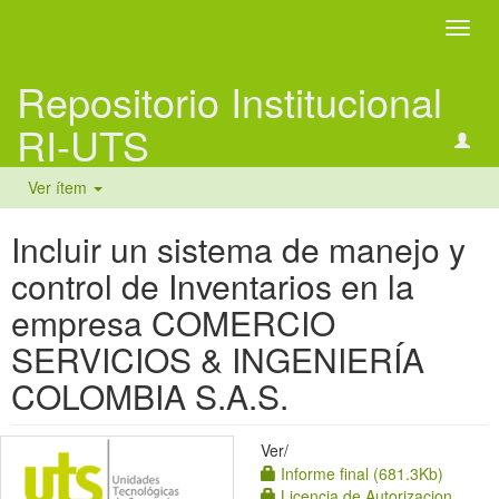
Camb
naveg
Repositorio Institucional
RI-UTS
Ver ítem
Incluir un sistema de manejo y
control de Inventarios en la
empresa COMERCIO
SERVICIOS & INGENIERÍA
COLOMBIA S.A.S.
Ver/
Informe final (681.3Kb)
Licencia de Autorizacion