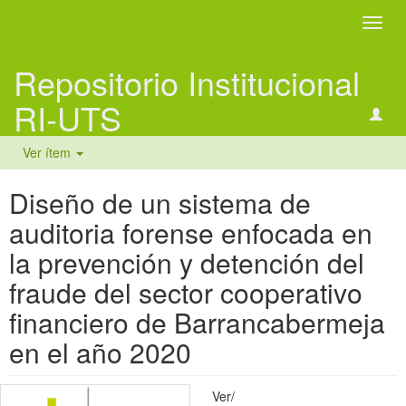
Camb
naveg
Repositorio Institucional
RI-UTS
Ver ítem
Diseño de un sistema de
auditoria forense enfocada en
la prevención y detención del
fraude del sector cooperativo
financiero de Barrancabermeja
en el año 2020
Ver/