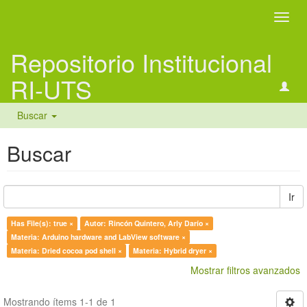
Camb
naveg
Repositorio Institucional
RI-UTS
Buscar
Buscar
Ir
Has File(s): true ×
Autor: Rincón Quintero, Arly Darío ×
Materia: Arduino hardware and LabView software ×
Materia: Dried cocoa pod shell ×
Materia: Hybrid dryer ×
Mostrar filtros avanzados
Mostrando ítems 1-1 de 1