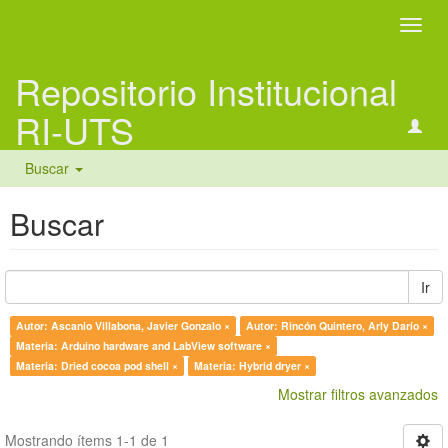
Camb
naveg
Repositorio Institucional
RI-UTS
Buscar
Buscar
Ir
Autor: Ascanio Villabona, Javier Gonzalo ×
Autor: Rincón Quintero, Arly Darío ×
Materia: Arduino hardware and LabView software ×
Materia: Dried cocoa pod shell ×
Materia: Hybrid dryer ×
Mostrar filtros avanzados
Mostrando ítems 1-1 de 1