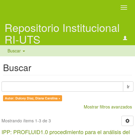
Camb
naveg
Repositorio Institucional
RI-UTS
Buscar
Buscar
Ir
Autor: Dulcey Díaz, Diana Carolina ×
Mostrar filtros avanzados
Mostrando ítems 1-3 de 3
IPP: PROFLUID1.0 procedimiento para el análisis del