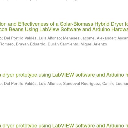
on and Effectiveness of a Solar-Biomass Hybrid Dryer f
oa Beans Using LabView Software and Arduino Hardw
o
;
Del Portillo Valdés, Luis Alfonso
;
Meneses Jacome, Alexander
;
Ascan
Romero, Brayan Eduardo
;
Durán Sarmiento, Miguel Arlenzo
a dryer prototype using LabVIEW software and Arduino 
o
;
Del Portillo Valdés, Luis Alfonso
;
Sandoval Rodríguez, Camilo Leona
a dryer prototype using LabVIEW software and Arduino 