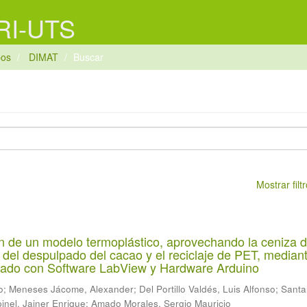
 RI-UTS
pos
DIMAT
Buscar
Mostrar fil
n de un modelo termoplástico, aprovechando la ceniza d
del despulpado del cacao y el reciclaje de PET, median
ado con Software LabView y Hardware Arduino
o
;
Meneses Jácome, Alexander
;
Del Portillo Valdés, Luis Alfonso
;
Santa
inel, Jainer Enrique
;
Amado Morales, Sergio Mauricio