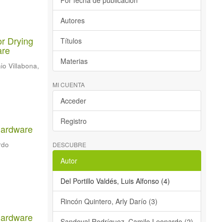
Por fecha de publicación
Autores
or Drying
Títulos
are
Materias
io Villabona,
MI CUENTA
Acceder
Registro
hardware
rdo
DESCUBRE
Autor
Del Portillo Valdés, Luis Alfonso (4)
Rincón Quintero, Arly Darío (3)
hardware
Sandoval Rodríguez, Camilo Leonardo (2)