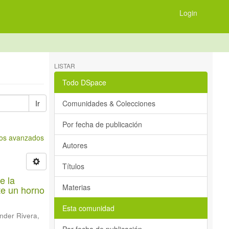
Login
LISTAR
Todo DSpace
Ir
Comunidades & Colecciones
Por fecha de publicación
tros avanzados
Autores
Títulos
e la
Materias
te un horno
Esta comunidad
nder Rivera,