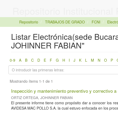
Repositorio Institucional
Repositorio
TRABAJOS DE GRADO
FCNI
Elect
Listar Electrónica(sede Buc
JOHINNER FABIAN"
0-9
A
B
C
D
E
F
G
H
I
J
K
L
M
N
O
P
Mostrando ítems 1-1 de 1
Inspección y mantenimiento preventivo y correctivo a
ORTIZ ORTEGA, JOHINNER FABIAN
El presente informe tiene como propósito dar a conocer los res
AVIDESA MAC POLLO S.A. la cual estuvo enfocada en los proce