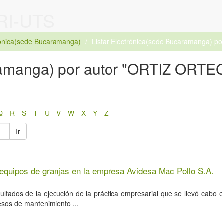
 RI-UTS
rónica(sede Bucaramanga)
Listar Electrónica(sede Bucaramanga) po
aramanga) por autor "ORTIZ ORTE
Q
R
S
T
U
V
W
X
Y
Z
Ir
 equipos de granjas en la empresa Avidesa Mac Pollo S.A.
ultados de la ejecución de la práctica empresarial que se llevó cabo
sos de mantenimiento ...