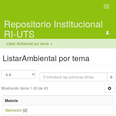
Camb
naveg
Repositorio Institucional
RI-UTS
Listar Ambiental por tema
ListarAmbiental por tema
Ir
Mostrando ítems 1-20 de 43
Materia
Valoración
[2]