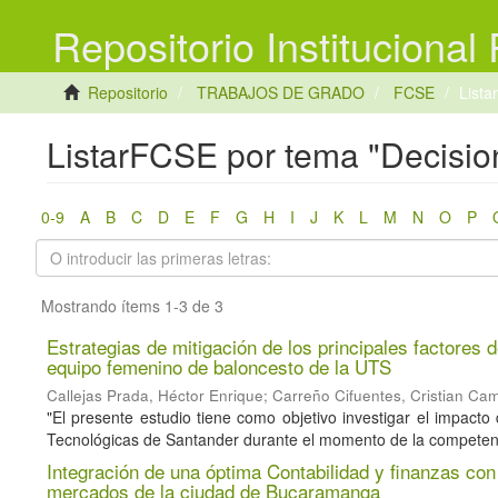
Repositorio Institucional
Repositorio
TRABAJOS DE GRADO
FCSE
Lista
ListarFCSE por tema "Decisio
0-9
A
B
C
D
E
F
G
H
I
J
K
L
M
N
O
P
Mostrando ítems 1-3 de 3
Estrategias de mitigación de los principales factores 
equipo femenino de baloncesto de la UTS
Callejas Prada, Héctor Enrique
;
Carreño Cifuentes, Cristian Cam
"El presente estudio tiene como objetivo investigar el impact
Tecnológicas de Santander durante el momento de la competenci
Integración de una óptima Contabilidad y finanzas co
mercados de la ciudad de Bucaramanga