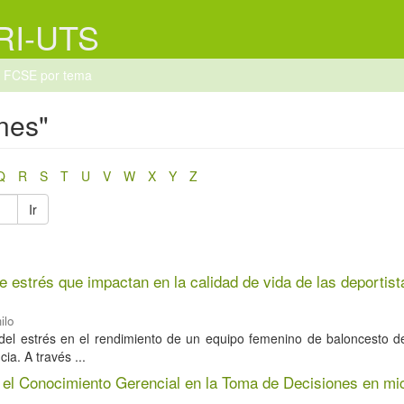
 RI-UTS
r FCSE por tema
nes"
Q
R
S
T
U
V
W
X
Y
Z
Ir
de estrés que impactan en la calidad de vida de las deportist
ilo
o del estrés en el rendimiento de un equipo femenino de baloncesto d
a. A través ...
n el Conocimiento Gerencial en la Toma de Decisiones en mi