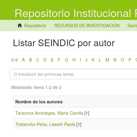
Repositorio Institucional
Repositorio
RECURSOS DE INVESTIGACION
Semi
Listar SEINDIC por autor
0-9
A
B
C
D
E
F
G
H
I
J
K
L
M
N
O
P
Mostrando ítems 1-2 de 2
Nombre de los autores
Tarazona Arciniegas, Maria Camila
[1]
Tristancho Peña, Lisseth Paola
[1]