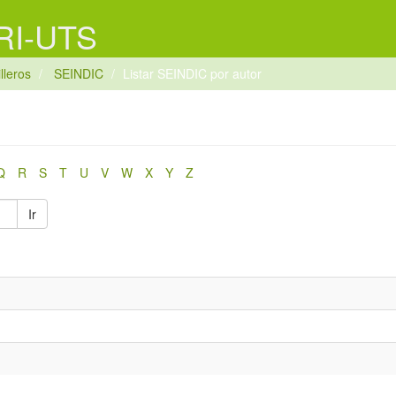
 RI-UTS
lleros
SEINDIC
Listar SEINDIC por autor
Q
R
S
T
U
V
W
X
Y
Z
Ir