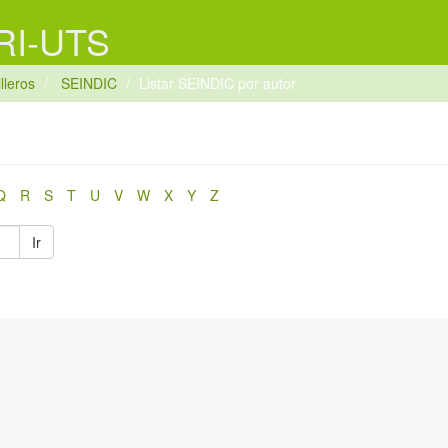
 RI-UTS
lleros
SEINDIC
Listar SEINDIC por autor
Q
R
S
T
U
V
W
X
Y
Z
Ir