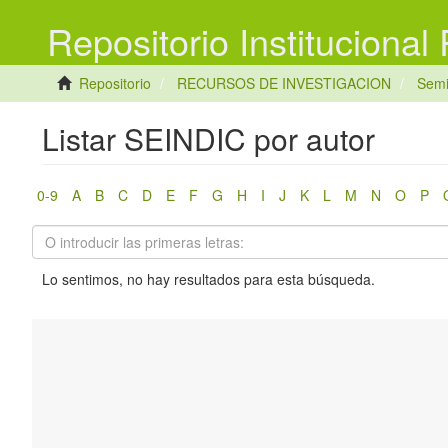
Repositorio Institucional
Repositorio
RECURSOS DE INVESTIGACION
Semi
Listar SEINDIC por autor
0-9
A
B
C
D
E
F
G
H
I
J
K
L
M
N
O
P
Lo sentimos, no hay resultados para esta búsqueda.