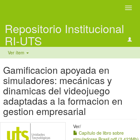
Camb
naveg
Repositorio Institucional
RI-UTS
Ver ítem
Gamificacion apoyada en
simuladores: mecánicas y
dinamicas del videojuego
adaptadas a la formacion en
gestion empresarial
Ver/
Capítulo de libro sobre
simuladores Brasil.pdf (2.423Mb)