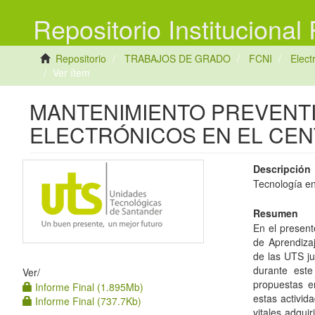
Repositorio Institucional
Repositorio
TRABAJOS DE GRADO
FCNI
Elec
Ver ítem
MANTENIMIENTO PREVENTI
ELECTRÓNICOS EN EL CEN
Descripción
Tecnología en
Resumen
En el present
de Aprendizaj
de las UTS ju
durante este
Ver/
propuestas e
Informe Final (1.895Mb)
estas activid
Informe Final (737.7Kb)
vitales adqui