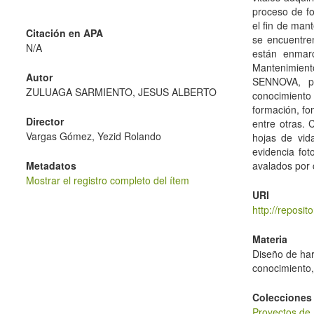
proceso de fo
el fin de man
Citación en APA
se encuentren
N/A
están enmarc
Mantenimient
Autor
SENNOVA, par
ZULUAGA SARMIENTO, JESUS ALBERTO
conocimiento 
formación, fo
Director
entre otras. 
Vargas Gómez, Yezid Rolando
hojas de vida
evidencia fot
Metadatos
avalados por 
Mostrar el registro completo del ítem
URI
http://reposi
Materia
Diseño de har
conocimiento,
Colecciones
Proyectos de 