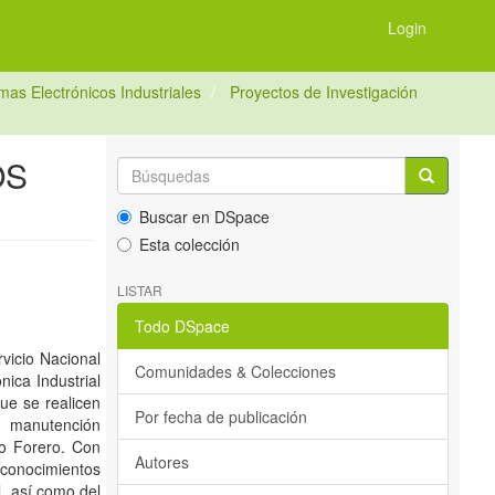
Login
as Electrónicos Industriales
Proyectos de Investigación
OS
Buscar en DSpace
Esta colección
LISTAR
Todo DSpace
rvicio Nacional
Comunidades & Colecciones
ica Industrial
ue se realicen
Por fecha de publicación
e manutención
do Forero. Con
Autores
 conocimientos
l, así como del