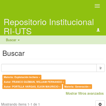
Camb
naveg
Repositorio Institucional
RI-UTS
Buscar
Buscar
Ir
Materia: Explotación lechera ×
Autor: FRANCO GUZMAN, WILLIAM FERNANDO ×
Autor: PORTILLA VARGAS, ELKIN MAURICIO ×
Materia: Generación ×
Mostrar filtros avanzados
Mostrando ítems 1-1 de 1