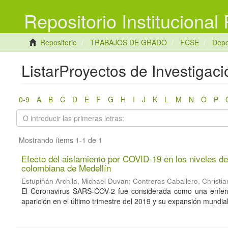
Repositorio Institucional
Repositorio
TRABAJOS DE GRADO
FCSE
Depo
ListarProyectos de Investigaci
0-9
A
B
C
D
E
F
G
H
I
J
K
L
M
N
O
P
Mostrando ítems 1-1 de 1
Efecto del aislamiento por COVID-19 en los niveles de 
colombiana de Medellín
Estupiñán Archila, Michael Duvan
;
Contreras Caballero, Christia
El Coronavirus SARS-COV-2 fue considerada como una enferm
aparición en el último trimestre del 2019 y su expansión mundial,