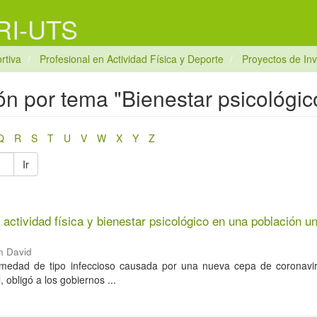
 RI-UTS
rtiva
Profesional en Actividad Física y Deporte
Proyectos de Inv
ón por tema "Bienestar psicológic
Q
R
S
T
U
V
W
X
Y
Z
Ir
actividad física y bienestar psicológico en una población un
n David
edad de tipo infeccioso causada por una nueva cepa de coronavi
 obligó a los gobiernos ...