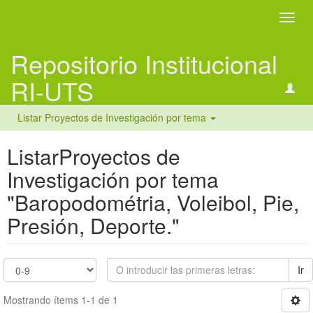
Camb
naveg
Repositorio Institucional
RI-UTS
Listar Proyectos de Investigación por tema
ListarProyectos de
Investigación por tema
"Baropodométria, Voleibol, Pie,
Presión, Deporte."
Ir
Mostrando ítems 1-1 de 1