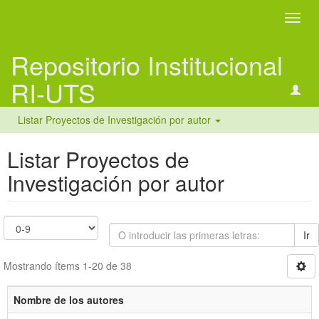
Camb
naveg
Repositorio Institucional
RI-UTS
Listar Proyectos de Investigación por autor
Listar Proyectos de
Investigación por autor
Ir
Mostrando ítems 1-20 de 38
Nombre de los autores