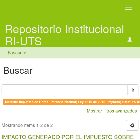
Camb
naveg
Repositorio Institucional
RI-UTS
Buscar
Buscar
Ir
Materia: Impuesto de Renta; Persona Natural; Ley 1819 de 2016; Impacto; Estatuto Tri
Mostrar filtros avanzados
Mostrando ítems 1-2 de 2
IMPACTO GENERADO POR EL IMPUESTO SOBRE