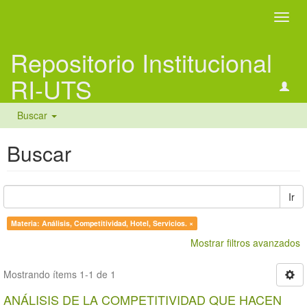
Camb
naveg
Repositorio Institucional
RI-UTS
Buscar
Buscar
Ir
Materia: Análisis, Competitividad, Hotel, Servicios. ×
Mostrar filtros avanzados
Mostrando ítems 1-1 de 1
ANÁLISIS DE LA COMPETITIVIDAD QUE HACEN