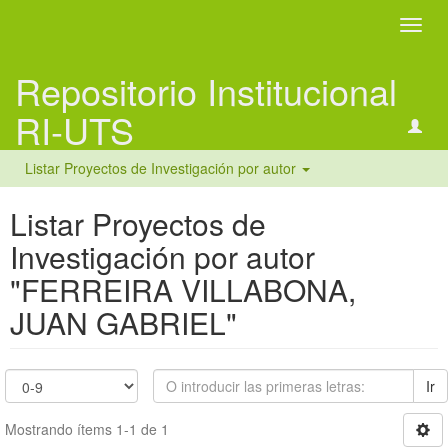
Camb
naveg
Repositorio Institucional
RI-UTS
Listar Proyectos de Investigación por autor
Listar Proyectos de
Investigación por autor
"FERREIRA VILLABONA,
JUAN GABRIEL"
Ir
Mostrando ítems 1-1 de 1