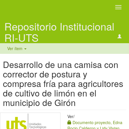
Camb
naveg
Repositorio Institucional
RI-UTS
Ver ítem
Desarrollo de una camisa con
corrector de postura y
compresa fría para agricultores
de cultivo de limón en el
municipio de Girón
Ver/
Documento proyecto, Edna
Rocio Calderon y Lidy Vivian