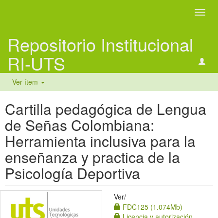
Camb
naveg
Repositorio Institucional
RI-UTS
Ver ítem
Cartilla pedagógica de Lengua
de Señas Colombiana:
Herramienta inclusiva para la
enseñanza y practica de la
Psicología Deportiva
Ver/
FDC125 (1.074Mb)
Licencia y autorización