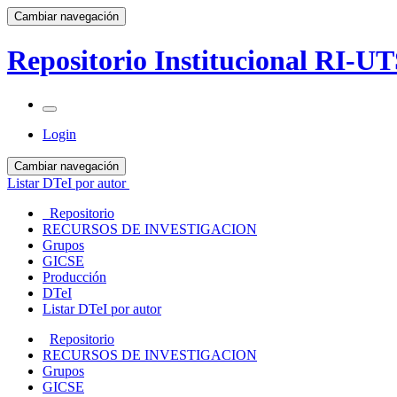
Cambiar navegación
Repositorio Institucional RI-U
Login
Cambiar navegación
Listar DTeI por autor
Repositorio
RECURSOS DE INVESTIGACION
Grupos
GICSE
Producción
DTeI
Listar DTeI por autor
Repositorio
RECURSOS DE INVESTIGACION
Grupos
GICSE