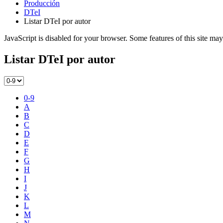
Producción
DTeI
Listar DTeI por autor
JavaScript is disabled for your browser. Some features of this site may
Listar DTeI por autor
0-9
A
B
C
D
E
F
G
H
I
J
K
L
M