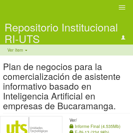
Camb
naveg
Repositorio Institucional
RI-UTS
Ver ítem
Plan de negocios para la
comercialización de asistente
informativo basado en
Inteligencia Artificial en
empresas de Bucaramanga.
Ver/
Informe Final (4.535Mb)
F-IN-13 (234.9Kb)