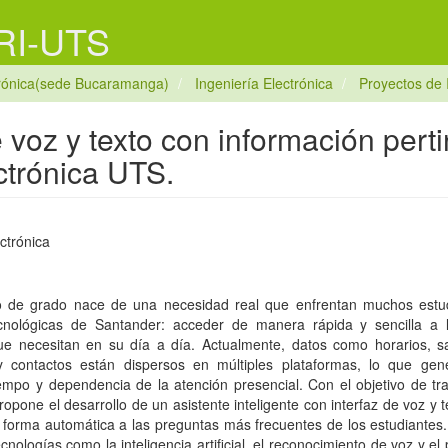
 RI-UTS
trónica(sede Bucaramanga)
Ingeniería Electrónica
Proyectos de 
e voz y texto con información pert
ctrónica UTS.
ectrónica
o de grado nace de una necesidad real que enfrentan muchos estud
nológicas de Santander: acceder de manera rápida y sencilla a l
e necesitan en su día a día. Actualmente, datos como horarios, s
y contactos están dispersos en múltiples plataformas, lo que gen
empo y dependencia de la atención presencial. Con el objetivo de tr
propone el desarrollo de un asistente inteligente con interfaz de voz y 
forma automática a las preguntas más frecuentes de los estudiantes. 
ecnologías como la inteligencia artificial, el reconocimiento de voz y e