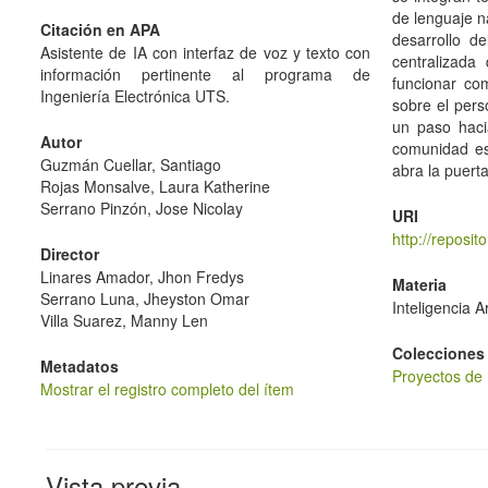
de lenguaje n
Citación en APA
desarrollo d
Asistente de IA con interfaz de voz y texto con
centralizada
información pertinente al programa de
funcionar co
Ingeniería Electrónica UTS.
sobre el pers
un paso haci
Autor
comunidad est
Guzmán Cuellar, Santiago
abra la puert
Rojas Monsalve, Laura Katherine
Serrano Pinzón, Jose Nicolay
URI
http://reposi
Director
Linares Amador, Jhon Fredys
Materia
Serrano Luna, Jheyston Omar
Inteligencia Art
Villa Suarez, Manny Len
Colecciones
Metadatos
Proyectos de 
Mostrar el registro completo del ítem
Vista previa