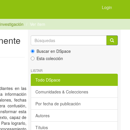
Login
Investigación
Ver ítem
inente
Buscar en DSpace
Esta colección
LISTAR
Todo DSpace
iantes en las
Comunidades & Colecciones
a información
alones, fechas
Por fecha de publicación
era confusión,
ansformar esta
Autores
texto, capaz de
Para lograrlo,
Títulos
l procesamiento