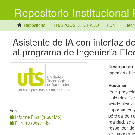
Repositorio Institucional
Repositorio
TRABAJOS DE GRADO
FCNI
Elec
Asistente de IA con interfaz d
al programa de Ingeniería Ele
Descripción
Ingeniería El
Resumen
Este proyect
Unidades Tec
académica qu
importantes 
Ver/
pérdida de ti
Informe Final (1.284Mb)
realidad, se 
F-IN-13 (309.1Kb)
responder de 
se integran t