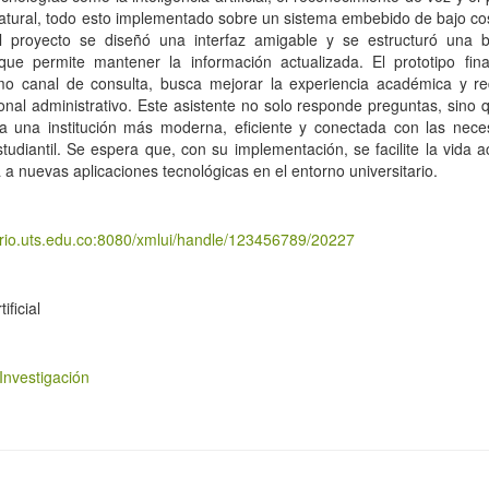
atural, todo esto implementado sobre un sistema embebido de bajo cos
el proyecto se diseñó una interfaz amigable y se estructuró una 
 que permite mantener la información actualizada. El prototipo fi
mo canal de consulta, busca mejorar la experiencia académica y re
onal administrativo. Este asistente no solo responde preguntas, sino 
a una institución más moderna, eficiente y conectada con las nec
udiantil. Se espera que, con su implementación, se facilite la vida 
a a nuevas aplicaciones tecnológicas en el entorno universitario.
torio.uts.edu.co:8080/xmlui/handle/123456789/20227
ificial
Investigación