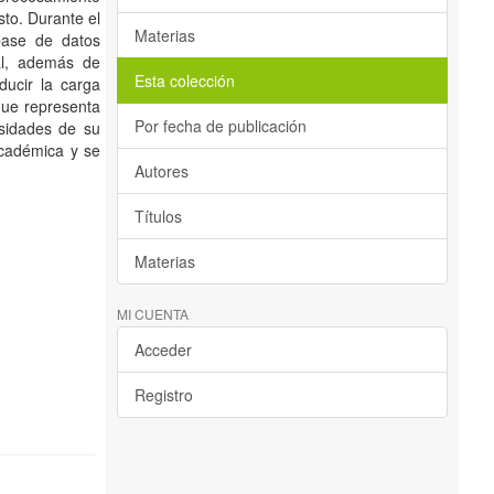
to. Durante el
Materias
base de datos
nal, además de
Esta colección
ducir la carga
que representa
Por fecha de publicación
esidades de su
académica y se
Autores
Títulos
Materias
MI CUENTA
Acceder
Registro