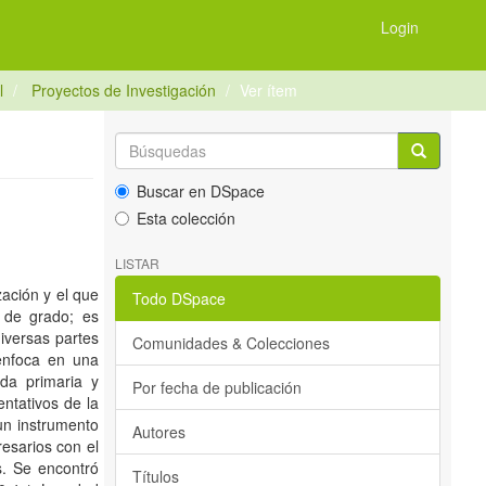
Login
l
Proyectos de Investigación
Ver ítem
Buscar en DSpace
Esta colección
LISTAR
ación y el que
Todo DSpace
o de grado; es
iversas partes
Comunidades & Colecciones
 enfoca en una
eda primaria y
Por fecha de publicación
entativos de la
un instrumento
Autores
esarios con el
s. Se encontró
Títulos