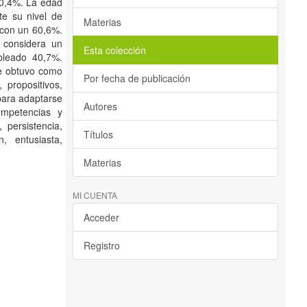
40,4%. La edad
te su nivel de
Materias
 con un 60,6%.
 considera un
Esta colección
pleado 40,7%.
se obtuvo como
Por fecha de publicación
 propositivos,
 para adaptarse
Autores
ompetencias y
 persistencia,
Títulos
n, entusiasta,
Materias
MI CUENTA
Acceder
Registro