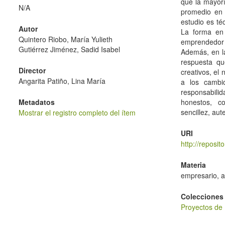
que la mayor
N/A
promedio en 
estudio es t
Autor
La forma en 
Quintero Riobo, María Yulieth
emprendedor
Gutiérrez Jiménez, Sadid Isabel
Además, en l
respuesta que
Director
creativos, el
Angarita Patiño, Lina María
a los cambio
responsabilid
Metadatos
honestos, co
sencillez, aut
Mostrar el registro completo del ítem
URI
http://reposi
Materia
empresario, a
Colecciones
Proyectos de 