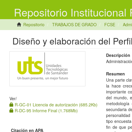
Repositorio Institucional
Repositorio
TRABAJOS DE GRADO
FCSE
Admi
Diseño y elaboración del Per
Descripción
Administració
Resumen
Una parte cla
la hace crec
importante co
del mundo, e
Ver/
metodología 
R-GC-01 Licencia de autorización (685.2Kb)
secundaria de
R-DC-95 Informe Final (1.768Mb)
personalidad
tipo encuesta
fin de que pe
Citación en APA