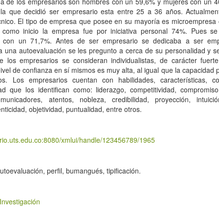
ía de los empresarios son hombres con un 59,6% y mujeres con un 
la que decidió ser empresario esta entre 25 a 36 años. Actualmen
écnico. El tipo de empresa que posee en su mayoría es microempresa
como inicio la empresa fue por iniciativa personal 74%. Pues se
 con un 71,7%. Antes de ser empresario se dedicaba a ser em
a una autoevaluación se les pregunto a cerca de su personalidad y 
 los empresarios se consideran individualistas, de carácter fuerte,
 nivel de confianza en sí mismos es muy alta, al igual que la capacidad
s. Los empresarios cuentan con habilidades, características, c
ad que los identifican como: liderazgo, competitividad, compromiso,
municadores, atentos, nobleza, credibilidad, proyección, intuició
enticidad, objetividad, puntualidad, entre otros.
torio.uts.edu.co:8080/xmlui/handle/123456789/1965
utoevaluación, perfil, bumangués, tipificación.
Investigación