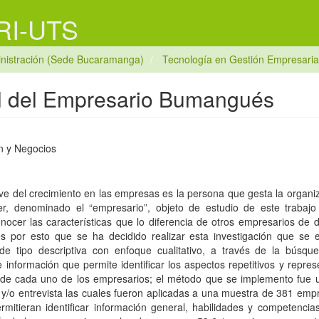
 RI-UTS
nistración (Sede Bucaramanga)
Tecnología en Gestión Empresaria
fil del Empresario Bumangués
n y Negocios
ve del crecimiento en las empresas es la persona que gesta la organiz
er, denominado el “empresario”, objeto de estudio de este trabaj
nocer las características que lo diferencia de otros empresarios de d
s por esto que se ha decidido realizar esta investigación que se
de tipo descriptiva con enfoque cualitativo, a través de la búsqu
 información que permite identificar los aspectos repetitivos y repres
 de cada uno de los empresarios; el método que se implemento fue 
 y/o entrevista las cuales fueron aplicadas a una muestra de 381 empr
rmitieran identificar información general, habilidades y competencia