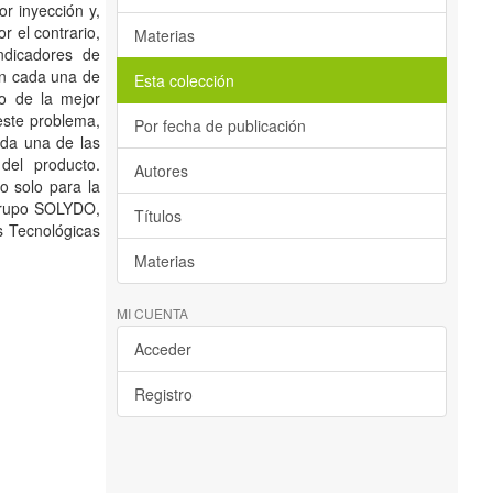
r inyección y,
r el contrario,
Materias
ndicadores de
en cada una de
Esta colección
do de la mejor
 este problema,
Por fecha de publicación
ada una de las
del producto.
Autores
o solo para la
 grupo SOLYDO,
Títulos
s Tecnológicas
Materias
MI CUENTA
Acceder
Registro