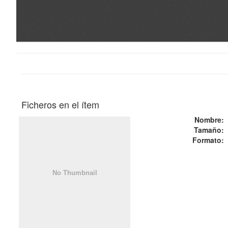
Ficheros en el ítem
Nombre:
Tamaño:
Formato: