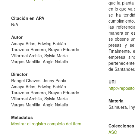
que la planta
en lo que va 
se ha tendid
Citación en APA
cumplimiento.
N/A
las referenci
manera en est
Autor
se obtiene un
Amaya Arias, Edwing Fabián
presas y se 
Tarazona Romero, Brayan Eduardo
Finalmente, e
Villarreal Archila, Sylvia María
empresa, sino
Vargas Mantilla, Angie Natalia
perteneciente
de Santander
Director
Rangel Chaves, Jenny Paola
URI
Amaya Arias, Edwing Fabián
http://reposi
Tarazona Romero, Brayan Eduardo
Villarreal Archila, Sylvia María
Materia
Vargas Mantilla, Angie Natalia
Salmuera, In
Metadatos
Mostrar el registro completo del ítem
Colecciones
ASC