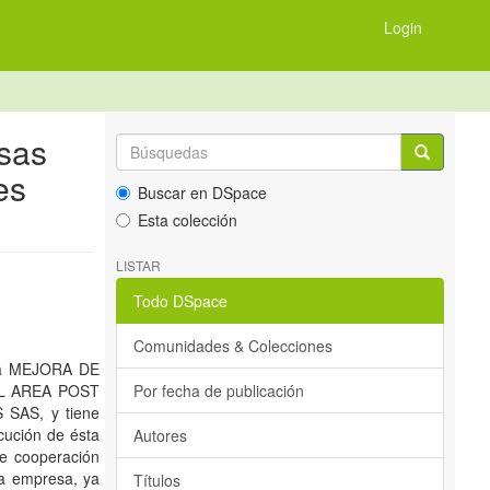
Login
esas
es
Buscar en DSpace
Esta colección
LISTAR
Todo DSpace
Comunidades & Colecciones
oría MEJORA DE
L AREA POST
Por fecha de publicación
SAS, y tiene
cución de ésta
Autores
de cooperación
la empresa, ya
Títulos