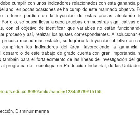
 debe cumplir con unos indicadores relacionados con esta ganancia po
del año, en pocas ocasiones se ha cumplido este marinado objetivo. Po
o a tener pérdida en la inyección de estas presas afectando i
 Por ello, se busca llevar a cabo pruebas en muestras significativas 
as, con el objetivo de identificar que variables no están funcionan
e proceso y así, realizar los ajustes correspondientes. Al solucionar
 proceso mucho más estable, se lograría la inyección objetivo en c
cumplirían los indicadores del área, favoreciendo la ganancia 
l desarrollo de este trabajo de grado cuenta con gran importancia n
 también para el fortalecimiento de las líneas de investigación del
 al programa de Tecnología en Producción Industrial, de las Unidade
.
torio.uts.edu.co:8080/xmlui/handle/123456789/15155
yección, Disminuir merma