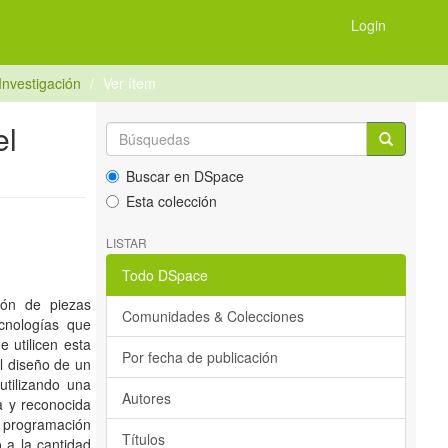
Login
Investigación
Ver ítem
el
Buscar en DSpace
Esta colección
LISTAR
Todo DSpace
ión de piezas
Comunidades & Colecciones
cnologías que
 utilicen esta
Por fecha de publicación
el diseño de un
utilizando una
Autores
a y reconocida
e programación
Títulos
 a la cantidad