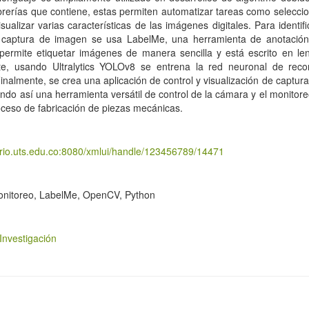
librerías que contiene, estas permiten automatizar tareas como seleccio
visualizar varias características de las imágenes digitales. Para identif
a captura de imagen se usa LabelMe, una herramienta de anotació
permite etiquetar imágenes de manera sencilla y está escrito en le
te, usando Ultralytics YOLOv8 se entrena la red neuronal de reco
Finalmente, se crea una aplicación de control y visualización de captu
do así una herramienta versátil de control de la cámara y el monitore
oceso de fabricación de piezas mecánicas.
torio.uts.edu.co:8080/xmlui/handle/123456789/14471
onitoreo, LabelMe, OpenCV, Python
Investigación