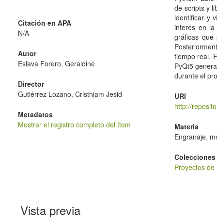
de scripts y 
identificar y 
Citación en APA
interés en l
N/A
gráficas que 
Posteriormen
Autor
tiempo real. 
Eslava Forero, Geraldine
PyQt5 generan
durante el pr
Director
Gutiérrez Lozano, Cristhiam Jesid
URI
http://reposi
Metadatos
Mostrar el registro completo del ítem
Materia
Engranaje, m
Colecciones
Proyectos de 
Vista previa