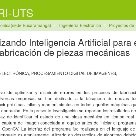
 RI-UTS
trónica(sede Bucaramanga)
Ingeniería Electrónica
Proyectos de 
zando Inteligencia Artificial para 
 fabricación de piezas mecánicas
 ELECTRÓNICA, PROCESAMIENTO DIGITAL DE IMÁGENES,
ivo de optimizar y disminuir errores en los procesos de fabricac
diversas empresas se han dedicado a la búsqueda de nuevas te
cir próximas fallas y mantenimientos en todas aquellas máquinas que
 operación. En la presente investigación se reportan los resultados d
paz de identificar el estado de una pieza mecánica en tiempo real 
captura de imagen conectada al equipo antes de iniciar el program
ía OpenCV. La interfaz del programa fue realizada en el lenguaje d
lenguaje es ampliamente utilizado en desarrollos de algoritmo debido