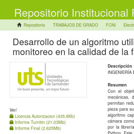
Repositorio Institucional
Repositorio
TRABAJOS DE GRADO
FCNI
Elec
Desarrollo de un algoritmo utili
monitoreo en la calidad de la
Descripción
INGENIERÍA
Resumen
Con el objet
mecánicas, 
permitan redu
pieza para su
Ver/
algoritmo ca
Licencia Autorizacion (435.8Kb)
cámara como 
Informe Turnitin (21.03Mb)
por la librer
Informe Final (2.625Mb)
Python. Este 