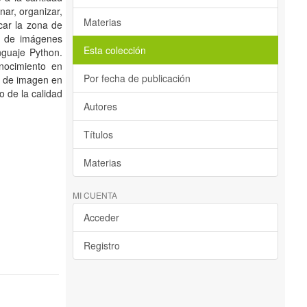
nar, organizar,
Materias
icar la zona de
n de imágenes
Esta colección
nguaje Python.
nocimiento en
Por fecha de publicación
ra de imagen en
o de la calidad
Autores
Títulos
Materias
MI CUENTA
Acceder
Registro