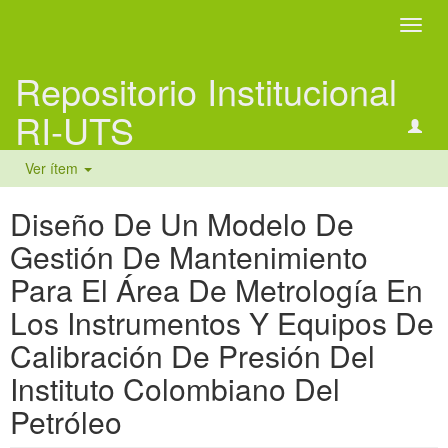
Camb
naveg
Repositorio Institucional
RI-UTS
Ver ítem
Diseño De Un Modelo De
Gestión De Mantenimiento
Para El Área De Metrología En
Los Instrumentos Y Equipos De
Calibración De Presión Del
Instituto Colombiano Del
Petróleo