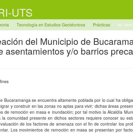
 RI-UTS
ecnia
Tecnología en Estudios Geotécnicos
Prácticas
Ver ítem
neación del Municipio de Bucaram
e asentamientos y/o barrios preca
fines
de Bucaramanga se encuentra altamente poblada por lo cual ha oblig
igrar y construir en las zonas no aptas para vivir; dichas áreas pres
 de remoción en masa e inundación; por tal motivo la Alcaldía Muni
a la comunidad presente en dichos sectores requiere conocer su est
valuación de los factores de amenaza con el fin de controlar los pr
ntar. Los movimientos de remoción en masa se presentan por factor