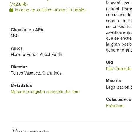
topográficos
(742.8Kb)
natural. Por 
Informe de similitud turnitin (11.99Mb)
con el uso de
sobre el terr
se encuentra
Citación en APA
asentamientos
N/A
que se encuen
la gran posi
Autor
generar grand
Herrera Pérez, Abcel Farith
URI
Director
http://reposi
Torres Vásquez, Clara Inés
Materia
Metadatos
Legalización 
Mostrar el registro completo del ítem
Colecciones
Prácticas
Vista previa