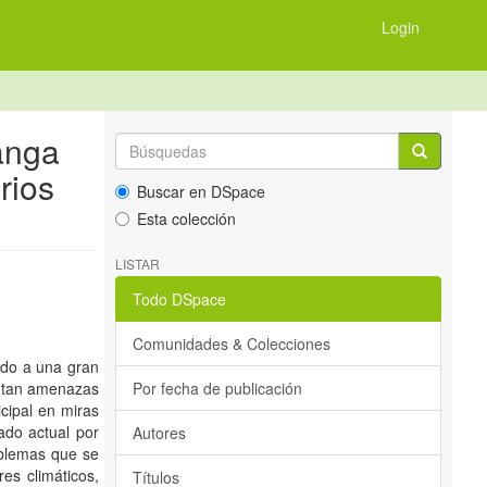
Login
anga
rios
Buscar en DSpace
Esta colección
LISTAR
Todo DSpace
Comunidades & Colecciones
ado a una gran
entan amenazas
Por fecha de publicación
cipal en miras
ado actual por
Autores
oblemas que se
es climáticos,
Títulos