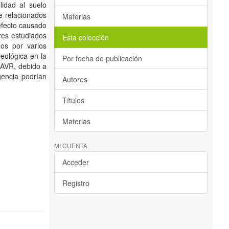
lidad al suelo
e relacionados
Materias
 efecto causado
ores estudiados
Esta colección
os por varios
eológica en la
Por fecha de publicación
o AVR, debido a
gencia podrían
Autores
Títulos
Materias
MI CUENTA
Acceder
Registro