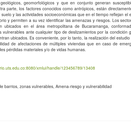
, geológicos, geomorfológicos y que en conjunto generan susceptibi
otra parte, los factores conocidos como antrópicos, están directament
l suelo y las actividades socioeconómicas que en el tiempo reflejan el
itorio y permiten a su vez identificar las amenazas y riesgos. Los sect
n ubicados en el área metropolitana de Bucaramanga, conformad
 vulnerables ante cualquier tipo de deslizamientos por la condición g
tran ubicados. Es conveniente, por lo tanto, la realización del estudi
bilidad de afectaciones de múltiples viviendas que en caso de emer
es pérdidas materiales y/o de vidas humanas.
torio.uts.edu.co:8080/xmlui/handle/123456789/13408
de barrios, zonas vulnerables, Amena-riesgo y vulnerabilidad