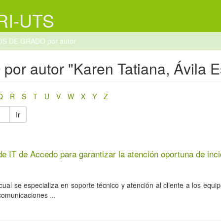
 RI-UTS
OS DE GRADO por autor
 autor "Karen Tatiana, Ávila Es
Q
R
S
T
U
V
W
X
Y
Z
Ir
e IT de Accedo para garantizar la atención oportuna de inc
l se especializa en soporte técnico y atención al cliente a los equi
comunicaciones ...