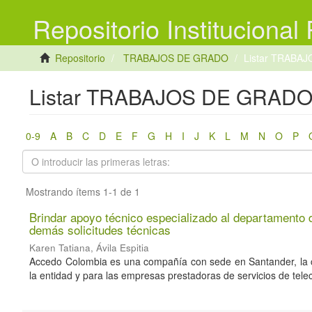
Repositorio Institucional
Repositorio
TRABAJOS DE GRADO
Listar TRABAJ
Listar TRABAJOS DE GRADO por
0-9
A
B
C
D
E
F
G
H
I
J
K
L
M
N
O
P
Mostrando ítems 1-1 de 1
Brindar apoyo técnico especializado al departamento d
demás solicitudes técnicas
Karen Tatiana, Ávila Espitia
Accedo Colombia es una compañía con sede en Santander, la cua
la entidad y para las empresas prestadoras de servicios de tele