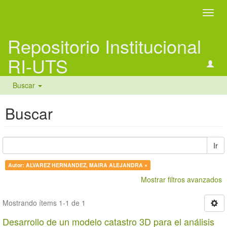
Camb
naveg
Repositorio Institucional
RI-UTS
Buscar
Buscar
Ir
Autor: ALVAREZ HERNANDEZ, MAIRA ALEJANDRA ×
Mostrar filtros avanzados
Mostrando ítems 1-1 de 1
Desarrollo de un modelo catastro 3D para el análisis