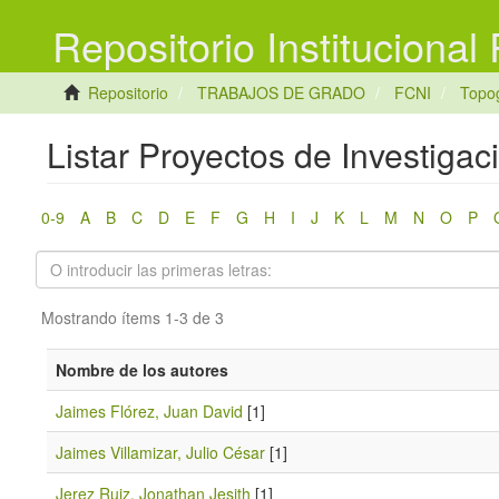
Repositorio Institucional
Repositorio
TRABAJOS DE GRADO
FCNI
Topog
Listar Proyectos de Investigac
0-9
A
B
C
D
E
F
G
H
I
J
K
L
M
N
O
P
Mostrando ítems 1-3 de 3
Nombre de los autores
Jaimes Flórez, Juan David
[1]
Jaimes Villamizar, Julio César
[1]
Jerez Ruiz, Jonathan Jesith
[1]