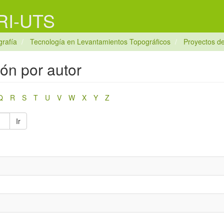
 RI-UTS
rafía
Tecnología en Levantamientos Topográficos
Proyectos de
ión por autor
Q
R
S
T
U
V
W
X
Y
Z
Ir