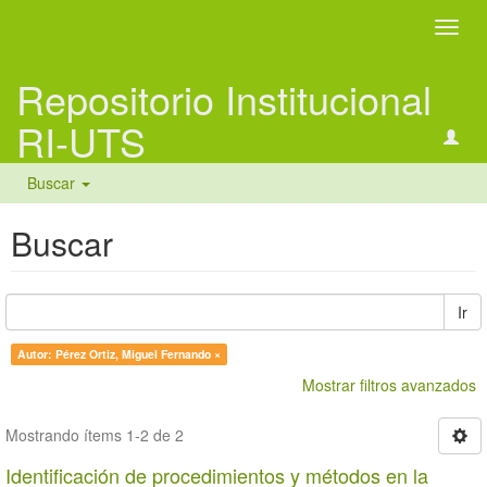
Camb
naveg
Repositorio Institucional
RI-UTS
Buscar
Buscar
Ir
Autor: Pérez Ortiz, Miguel Fernando ×
Mostrar filtros avanzados
Mostrando ítems 1-2 de 2
Identificación de procedimientos y métodos en la