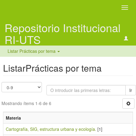
Camb
naveg
Repositorio Institucional
RI-UTS
Listar Prácticas por tema
ListarPrácticas por tema
Ir
Mostrando ítems 1-6 de 6
Materia
Cartografía, SIG, estructura urbana y ecología.
[1]