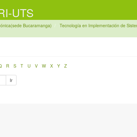
 RI-UTS
trónica(sede Bucaramanga)
Tecnología en Implementación de Sistem
Q
R
S
T
U
V
W
X
Y
Z
Ir