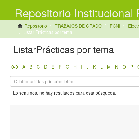
Repositorio Institucional
Repositorio
TRABAJOS DE GRADO
FCNI
Elec
Listar Prácticas por tema
ListarPrácticas por tema
0-9
A
B
C
D
E
F
G
H
I
J
K
L
M
N
O
P
Lo sentimos, no hay resultados para esta búsqueda.