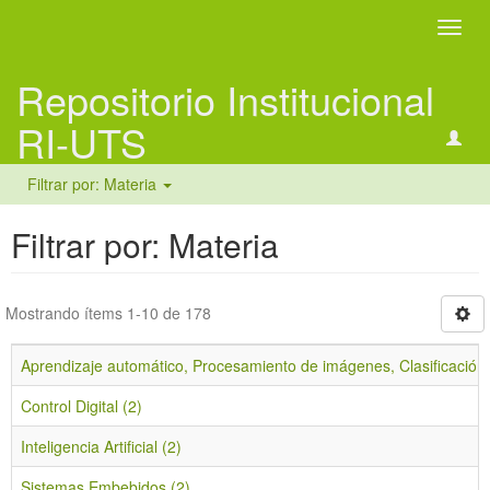
Camb
naveg
Repositorio Institucional
RI-UTS
Filtrar por: Materia
Filtrar por: Materia
Mostrando ítems 1-10 de 178
Aprendizaje automático, Procesamiento de imágenes, Clasificación d
Control Digital (2)
Inteligencia Artificial (2)
Sistemas Embebidos (2)