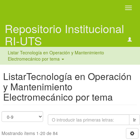
Camb
naveg
Repositorio Institucional
RI-UTS
Listar Tecnología en Operación y Mantenimiento
Electromecánico por tema
ListarTecnología en Operación
y Mantenimiento
Electromecánico por tema
Ir
Mostrando ítems 1-20 de 84