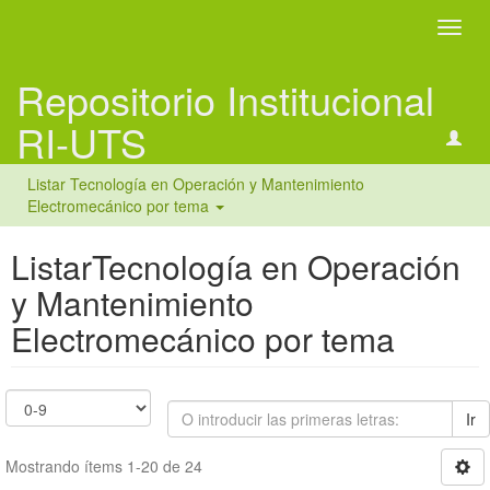
Camb
naveg
Repositorio Institucional
RI-UTS
Listar Tecnología en Operación y Mantenimiento
Electromecánico por tema
ListarTecnología en Operación
y Mantenimiento
Electromecánico por tema
Ir
Mostrando ítems 1-20 de 24