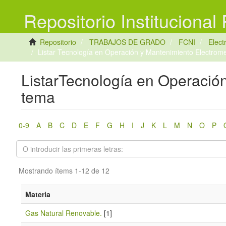
Repositorio Institucional
Repositorio
TRABAJOS DE GRADO
FCNI
Elec
Listar Tecnología en Operación y Mantenimiento Electrom
ListarTecnología en Operació
tema
0-9
A
B
C
D
E
F
G
H
I
J
K
L
M
N
O
P
Mostrando ítems 1-12 de 12
Materia
Gas Natural Renovable.
[1]