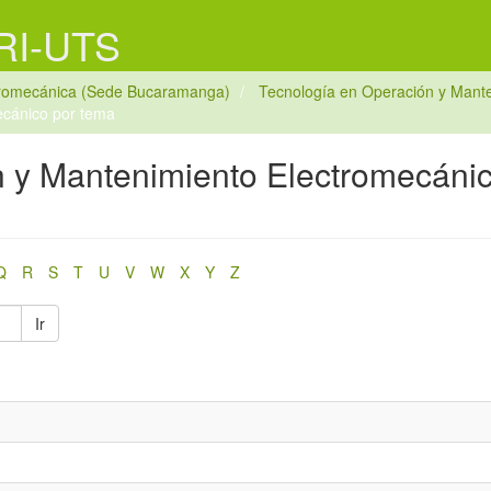
 RI-UTS
tromecánica (Sede Bucaramanga)
Tecnología en Operación y Mant
ecánico por tema
n y Mantenimiento Electromecánic
Q
R
S
T
U
V
W
X
Y
Z
Ir