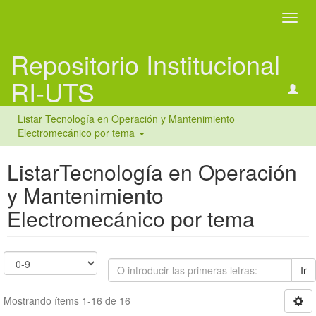
Camb
naveg
Repositorio Institucional
RI-UTS
Listar Tecnología en Operación y Mantenimiento
Electromecánico por tema
ListarTecnología en Operación
y Mantenimiento
Electromecánico por tema
Ir
Mostrando ítems 1-16 de 16