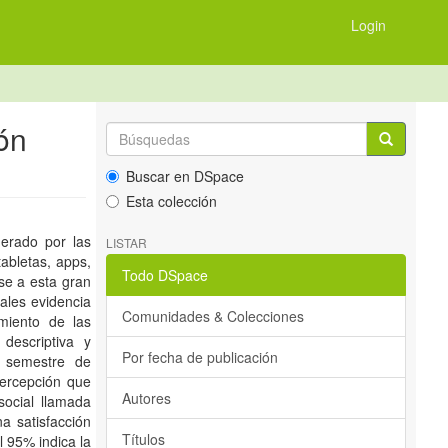
Login
ón
Buscar en DSpace
Esta colección
erado por las
LISTAR
abletas, apps,
Todo DSpace
se a esta gran
iales evidencia
Comunidades & Colecciones
imiento de las
 descriptiva y
Por fecha de publicación
o semestre de
percepción que
Autores
social llamada
a satisfacción
Títulos
l 95% indica la