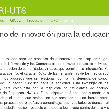
 RI-UTS
pos
GICSE
Producción
GNC
Ver ítem
mo de innovación para la educaci
 apropiado para los procesos de enseñanza-aprendizaje es el gen
e la Información y las Comunicaciones a través del uso de móviles, t
la creación de comunidades virtuales que permiten su interacción. Pe
la academia, el carácter lúdico de las herramientas de los medios soc
 en los procesos que se relacionan con la transferencia de conoc
s de Educación Superior hacia la sociedad. Esta investigación es
a, y está compuesta por la respuesta de estudiantes de décim
ón de Empresas (N=130). En su objetivo está orientada a medir la 
 sobre el aporte que reciben en sus procesos de una herramienta 
us procesos de enseñanza-aprendizaje. Los resultados evidencian un
os estudiantes con respecto al uso de la tecnología dentro del aula y e