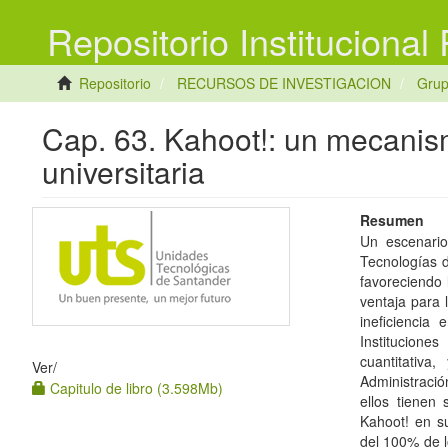
Repositorio Institucional
Repositorio
RECURSOS DE INVESTIGACION
Gru
Cap. 63. Kahoot!: un mecanis
universitaria
Resumen
Un escenario
Tecnologías d
favoreciendo 
ventaja para 
ineficiencia
Institucione
cuantitativ
Ver/
Administraci
Capitulo de libro (3.598Mb)
ellos tienen
Kahoot! en s
del 100% de l